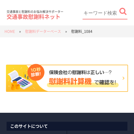
Skip
to
content
Search
for:
交通事故と慰謝料のお悩み解決サポーター
交通事故慰謝料ネット
HOME
»
慰謝料データーベース
»
慰謝料_1084
このサイトについて