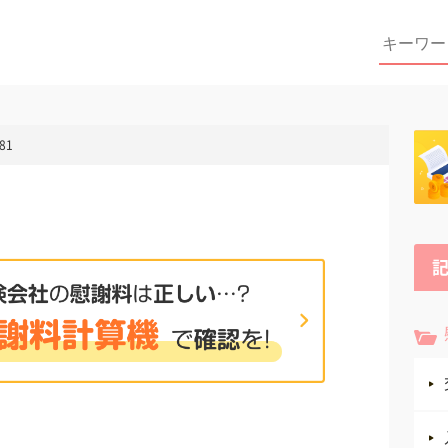
Search
for:
81