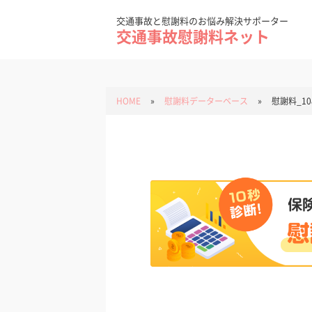
Skip
to
content
交通事故と慰謝料のお悩み解決サポーター
交通事故慰謝料ネット
HOME
»
慰謝料データーベース
»
慰謝料_10