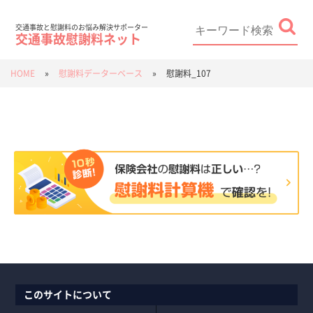
Skip
to
content
Search
for:
交通事故と慰謝料のお悩み解決サポーター
交通事故慰謝料ネット
HOME
»
慰謝料データーベース
»
慰謝料_107
このサイトについて