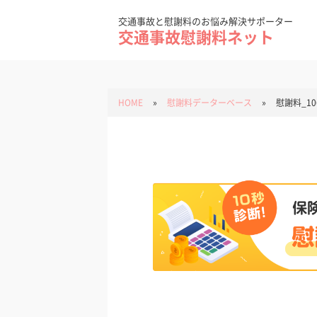
Skip
to
content
交通事故と慰謝料のお悩み解決サポーター
交通事故慰謝料ネット
HOME
»
慰謝料データーベース
»
慰謝料_10