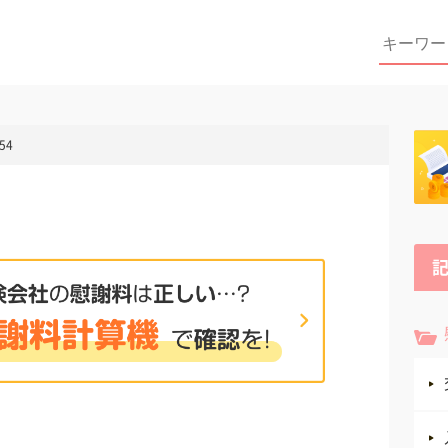
Search
for:
54