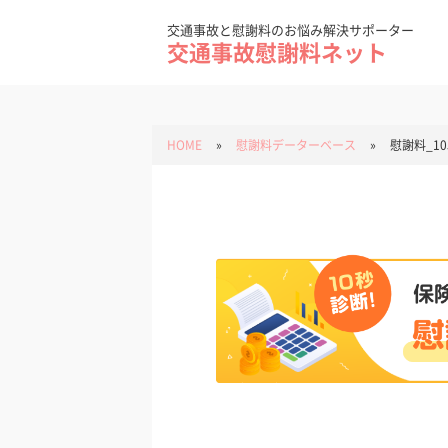
Skip
to
content
交通事故と慰謝料のお悩み解決サポーター
交通事故慰謝料ネット
HOME
»
慰謝料データーベース
»
慰謝料_10