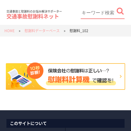
Skip
to
content
Search
for:
交通事故と慰謝料のお悩み解決サポーター
交通事故慰謝料ネット
HOME
»
慰謝料データーベース
»
慰謝料_102
このサイトについて