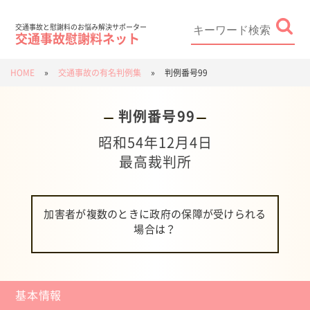
Skip
to
content
Search
for:
交通事故と慰謝料のお悩み解決サポーター
交通事故慰謝料ネット
HOME
»
交通事故の有名判例集
»
判例番号99
判例番号99
昭和54年12月4日
最高裁判所
加害者が複数のときに政府の保障が受けられる
場合は？
基本情報