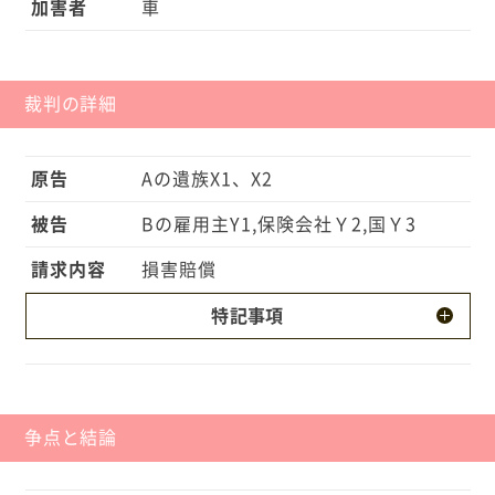
加害者
車
裁判の詳細
原告
Aの遺族X1、X2
被告
Bの雇用主Y1,保険会社Ｙ2,国Ｙ3
請求内容
損害賠償
特記事項
・Aは前方に急接近した甲車との接触を避けるために
ハンドルを切り、対向車線に侵入してしまいまし
た。 ・今回の事故は、加害車甲の運行が原因である
争点と結論
ものの、甲車は行方不明です。 ・国に対して、損害
填補を請求したのは、甲車が行方不明で自賠法3条に