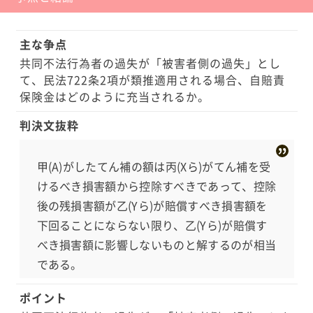
意して走行すべき義務があったにもかかわらず、制
限速度を20km上回る速度で走行するという不注意が
主な争点
ありました。 ・Aの自賠責保険に基づき死亡した同居
共同不法行為者の過失が「被害者側の過失」とし
の妹である同乗者Bの損害については3000万円の弁
て、民法722条2項が類推適用される場合、自賠責
済がなされました。 ・一審・原審は、Bの損害額は6
保険金はどのように充当されるか。
040万円であるが、Bの5％の過失とAの過失35％が加
判決文抜粋
算されて、過失相殺後の損害額は3624万円であると
認定し、そこから3000万円を控除した624万円がYら
甲(A)がしたてん補の額は丙(Xら)がてん補を受
の支払うべき額であると判断しました。
けるべき損害額から控除すべきであって、控除
後の残損害額が乙(Yら)が賠償すべき損害額を
下回ることにならない限り、乙(Yら)が賠償す
べき損害額に影響しないものと解するのが相当
である。
ポイント