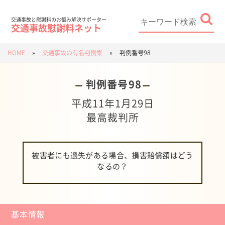
Skip
to
content
Search
for:
交通事故と慰謝料のお悩み解決サポーター
交通事故慰謝料ネット
HOME
»
交通事故の有名判例集
»
判例番号98
判例番号98
平成11年1月29日
最高裁判所
被害者にも過失がある場合、損害賠償額はどう
なるの？
基本情報