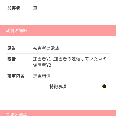
加害者
車
裁判の詳細
原告
被害者の遺族
被告
加害者Y1 ,加害者の運転していた車の
保有者Y2
請求内容
損害賠償
特記事項
・Y1は後方を確認してから車線変更をする義務があ
ったにもかかわらず、後方を確認しないという不注
意がありました。 ・被害者Aは前方の車両の動静に注
争点と結論