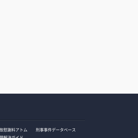
故慰謝料アトム
刑事事件データベース
題解決ガイド