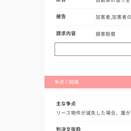
自動車の借り主
被告
加害者,加害者
請求内容
損害賠償
・被害車両は、原告がA社からリース
年12月15日から平成18年12月1
平成16年10月までリース料を支払
争点と結論
を解約しました。
主な争点
リース物件が滅失した場合、誰が
判決文抜粋