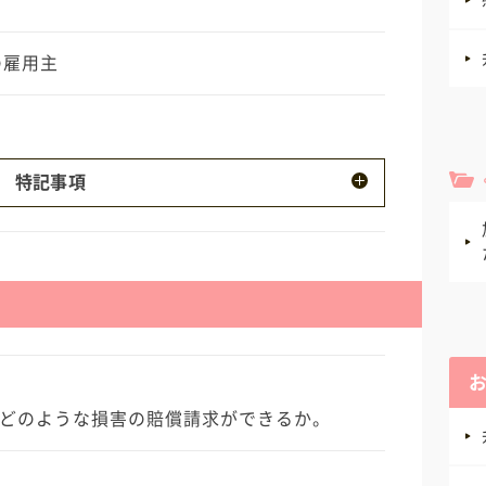
の雇用主
特記事項
している車でした。 ・リース期間は平成15
4日まででした。 ・被害車両を修理しないまま、
い、中途解約金を支払って、原告はリース契約
どのような損害の賠償請求ができるか。