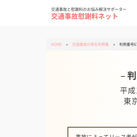
Skip
to
content
交通事故と慰謝料のお悩み解決サポーター
交通事故慰謝料ネット
HOME
»
交通事故の有名判例集
»
判例番号6
判
平成
東