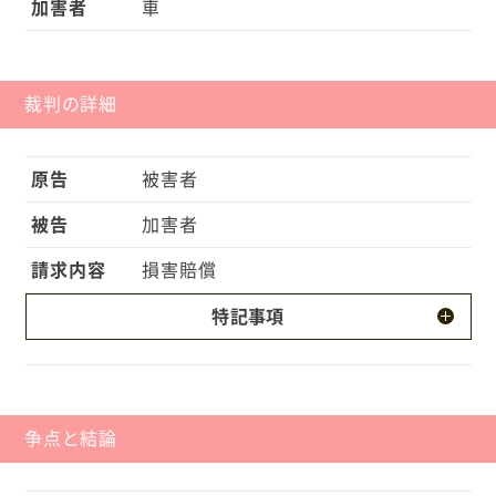
加害者
車
裁判の詳細
原告
被害者
被告
加害者
請求内容
損害賠償
特記事項
・被害者は、事故により後遺障害を負いました。 ・
被害者は事故以前から同一部位に障害を有していま
した。
争点と結論