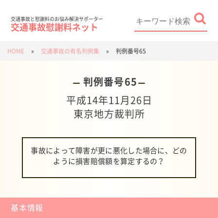
Skip
to
content
Search
for:
交通事故と慰謝料のお悩み解決サポーター
交通事故慰謝料ネット
HOME
»
交通事故の有名判例集
»
判例番号65
判例番号65
平成14年11月26日
東京地方裁判所
事故によって障害が更に悪化した場合に、どの
ように損害賠償額を算定するの？
基本情報