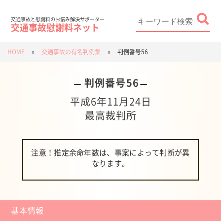
Skip
to
content
Search
for:
交通事故と慰謝料のお悩み解決サポーター
交通事故慰謝料ネット
HOME
»
交通事故の有名判例集
»
判例番号56
判例番号56
平成6年11月24日
最高裁判所
注意！推定余命年数は、事案によって判断が異
なります。
基本情報