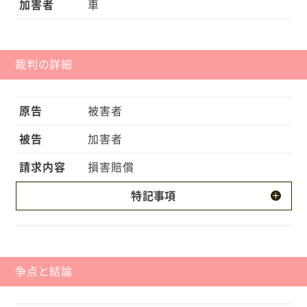
加害者
車
裁判の詳細
原告
被害者
被告
加害者
請求内容
損害賠償
特記事項
・今回の事故で被害者はいわゆる植物状態に陥って
しまいました。 ・被害者の症状が固定したのは、33
歳のときでした。 ・控訴審は、被害者の推定余命年
争点と結論
数を口頭弁論終結時から10年（症状固定時から12
年）であると判示しました。