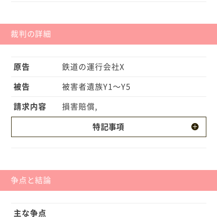
裁判の詳細
原告
鉄道の運行会社X
被告
被害者遺族Y1〜Y5
請求内容
損害賠償,
特記事項
・被害者は事故当時、認知症を発症していました。
・Y2の妻Bが被害者の介護を行っていました。 ・被
害者には徘徊の症状が出現していました。 ・被害者
争点と結論
が列車にひかれる事故は、Y1とBが目を離したすきに
被害者が外出し、その間に発生しました。 ・XはY
主な争点