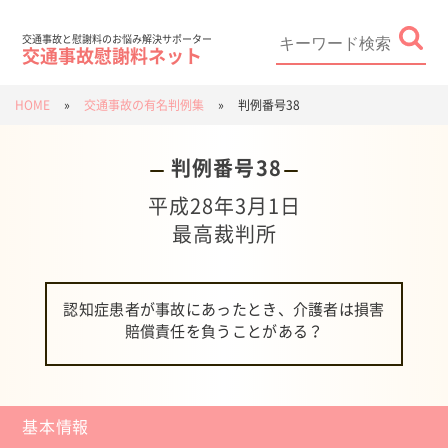
Skip
to
content
Search
for:
交通事故と慰謝料のお悩み解決サポーター
交通事故慰謝料ネット
HOME
»
交通事故の有名判例集
»
判例番号38
判例番号38
平成28年3月1日
最高裁判所
認知症患者が事故にあったとき、介護者は損害
賠償責任を負うことがある？
基本情報