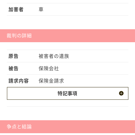
加害者
車
裁判の詳細
原告
被害者の遺族
被告
保険会社
請求内容
保険金請求
特記事項
・加害者は、ジグザグ運転をしていました。 ・被害
者は、助手席側窓枠に腰をかけ、上半身を車外に出
したいわゆる「箱乗り」状態にありました。 ・自家
争点と結論
用自動車普通保険契約の搭乗者傷害条項には、「被