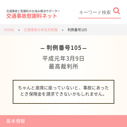
Skip
to
content
Search
for:
交通事故と慰謝料のお悩み解決サポーター
交通事故慰謝料ネット
HOME
»
交通事故の有名判例集
»
判例番号105
判例番号105
平成元年3月9日
最高裁判所
ちゃんと座席に座っていないと、事故にあった
とき保険金を請求できないかもしれません。
基本情報