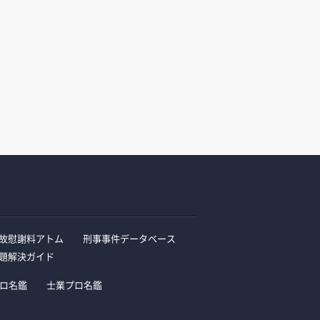
故慰謝料アトム
刑事事件データベース
題解決ガイド
ロ名鑑
士業プロ名鑑