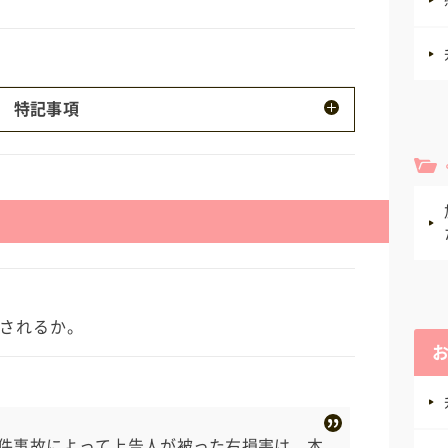
特記事項
、Ｂと加害者Ｘは不倫関係にあった。 ・加害
、傷害を負う可能性が高いことを認識してい
されるか。
件事故によって上告人が被った右損害は、本