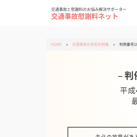
Skip
to
content
交通事故と慰謝料のお悩み解決サポーター
交通事故慰謝料ネット
HOME
»
交通事故の有名判例集
»
判例番号1
判
平成