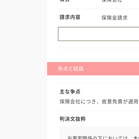
請求内容
保険金請求
・被害者Ｂと同乗者Ａは夫婦であり
者Ｘは発車すれば車体がＢに衝突し
た。
争点と結論
主な争点
保険会社につき、故意免責が適用
判決文抜粋
右事実関係の下においては、本