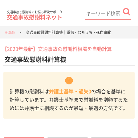
Skip
to
content
Search
for:
交通事故と慰謝料のお悩み解決サポーター
交通事故慰謝料ネット
HOME
»
交通事故慰謝料計算機｜重傷・むちうち・死亡事故
【2020年最新】交通事故の慰謝料相場を自動計算
交通事故慰謝料計算機
計算機の慰謝料は
弁護士基準・過失0
の場合を基準に
計算しています。弁護士基準まで慰謝料を増額するた
めには弁護士に相談するのが最短・最適の方法です。